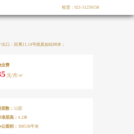
租赁：021-51250158
口：距离11,14号线真如站88米；
物业费
35
元/月/㎡
楼层数：
52层
标准层高：
4.2米
办公面积：
308538平米