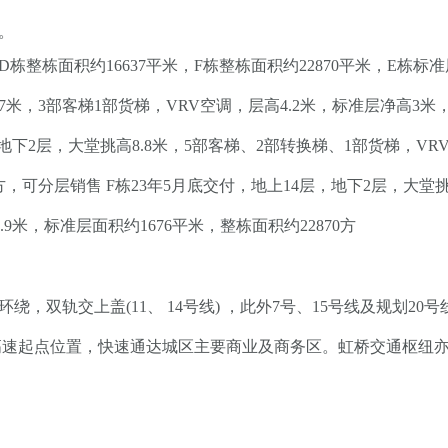
。
面积约16637平米，F栋整栋面积约22870平米，E栋标准层面
.7米，3部客梯1部货梯，VRV空调，层高4.2米，标准层净高3米
层，地下2层，大堂挑高8.8米，5部客梯、2部转换梯、1部货梯，VR
8方，可分层销售 F栋23年5月底交付，地上14层，地下2层，大堂
.9米，标准层面积约1676平米，整栋面积约22870方
双轨交上盖(11、 14号线) ，此外7号、15号线及规划20
高速起点位置，快速通达城区主要商业及商务区。虹桥交通枢纽亦位