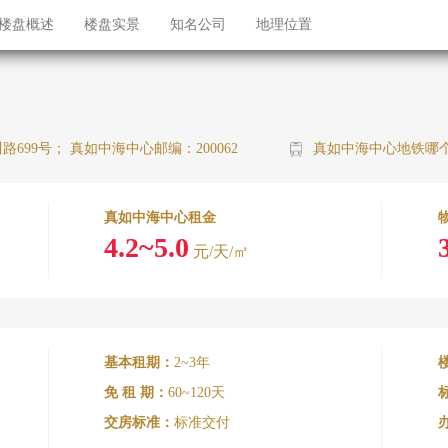
楼盘概述
楼盘实景
知名公司
地理位置
路699号； 真如中海中心邮编：200062
真如中海中心地铁哪个出
真如中海中心租金
4.2~5.0
元/天/㎡
基本租期：
2~3年
免 租 期：
60~120天
交房标准：
标准交付